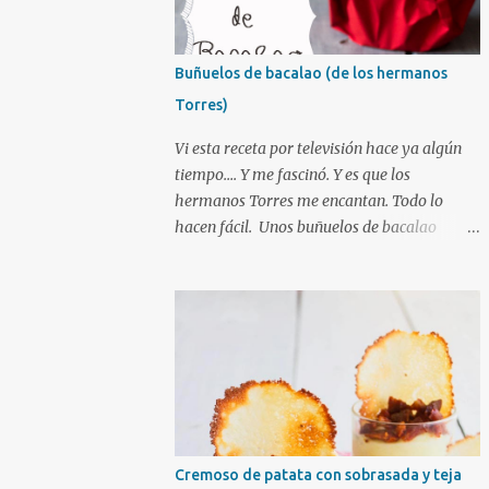
Buñuelos de bacalao (de los hermanos
Torres)
Vi esta receta por televisión hace ya algún
tiempo.... Y me fascinó. Y es que los
hermanos Torres me encantan. Todo lo
hacen fácil. Unos buñuelos de bacalao
hechos como si fueran pasta choux.
Sencillos, esponjosos. Y muy diferentes a los
que yo suelo hacer. Así que gracias a
internet he recuperado la receta y la he
preparado. Y te aseguro que es la mejor
receta de buñuelos de bacalao. Tengo que
decir que he tenido que modificar
ligeramente alguna cantidad (la de harina,
he añadido un poco mas....) y que el
Cremoso de patata con sobrasada y teja